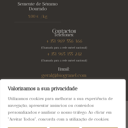
Semente de Sésamo
Dourado
5,00
€
/
kg
Contactos
Telefones:
+351 969 556 166
(Chamada para a rede móvel nacional)
+351 965 155 242
(Chamada para a rede móvel nacional)
Email:
geral@biogranel.com
Valorizamos a sua privacidade
Utilizamos cookies para melhorar a sua experiência de
navegação, apresentar anúncios ou conteúdos
Biogranel
© 2026 All rights reserved | Web Design:
personalizados e analisar o nosso tráfego. Ao clicar em
Fibra Design
"Aceitar Todos", concorda com a utilização de cookies.