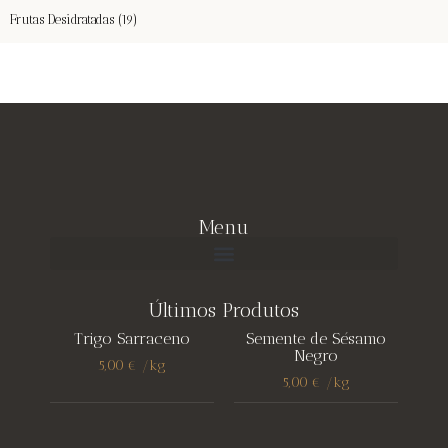
Frutas Desidratadas
(19)
Menu
Últimos Produtos
Trigo Sarraceno
Semente de Sésamo
Negro
5,00
€
/
kg
5,00
€
/
kg