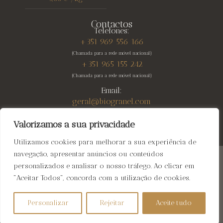
Contactos
Telefones:
+351 969 556 166
(Chamada para a rede móvel nacional)
+351 965 155 242
(Chamada para a rede móvel nacional)
Email:
geral@biogranel.com
Valorizamos a sua privacidade
Utilizamos cookies para melhorar a sua experiência de
navegação, apresentar anúncios ou conteúdos
Biogranel
© 2026 All rights reserved | Web Design:
personalizados e analisar o nosso tráfego. Ao clicar em
Fibra Design
"Aceitar Todos", concorda com a utilização de cookies.
Personalizar
Rejeitar
Aceite tudo