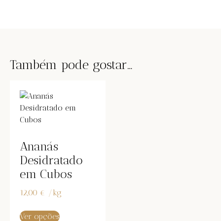
Também pode gostar…
Ananás
Desidratado
em Cubos
12,00
€
/
kg
Ver opções