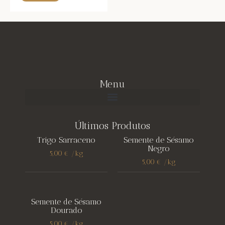
Menu
Últimos Produtos
Trigo Sarraceno
Semente de Sésamo
Negro
5,00
€
/
kg
5,00
€
/
kg
Semente de Sésamo
Dourado
5,00
€
/
kg