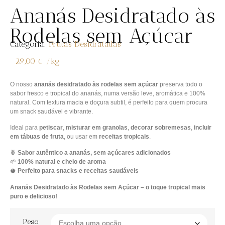
Ananás Desidratado às
Rodelas sem Açúcar
Categoria:
Frutas Desidratadas
29,00
€
/
kg
O nosso
ananás desidratado às rodelas sem açúcar
preserva todo o
sabor fresco e tropical do ananás, numa versão leve, aromática e 100%
natural. Com textura macia e doçura subtil, é perfeito para quem procura
um snack saudável e vibrante.
Ideal para
petiscar
,
misturar em granolas
,
decorar sobremesas
,
incluir
em tábuas de fruta
, ou usar em
receitas tropicais
.
🍍
Sabor autêntico a ananás, sem açúcares adicionados
🌱
100% natural e cheio de aroma
🥥
Perfeito para snacks e receitas saudáveis
Ananás Desidratado às Rodelas sem Açúcar – o toque tropical mais
puro e delicioso!
Peso