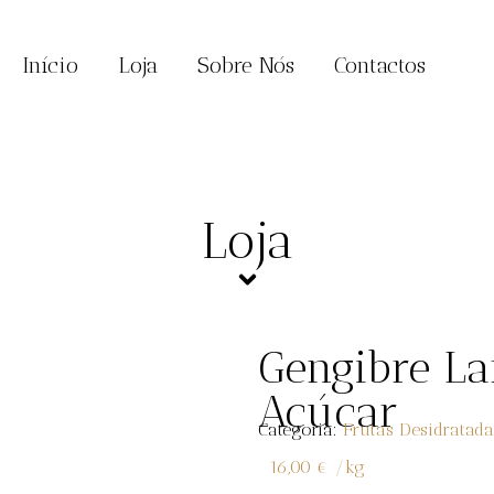
Início
Loja
Sobre Nós
Contactos
Loja
Gengibre L
Açúcar
Categoria:
Frutas Desidratada
16,00
€
/
kg