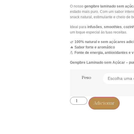
O nosso
gengibre laminado sem açúc
estado mais puro. Com um sabor intens
snack natural, estimulante e cheio de b
Ideal para
infusões
,
smoothies
,
cozinh
um toque especial às tuas receitas.
🌿
100% natural e sem açúcares adic
🔥
Sabor forte e aromático
💪
Fonte de energia, antioxidantes e v
Gengibre Laminado sem Açúcar – puro,
Peso
Adicionar