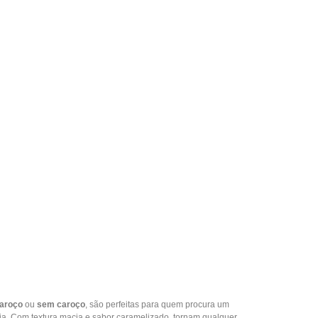
aroço
ou
sem caroço
, são perfeitas para quem procura um
ia. Com textura macia e sabor caramelizado, tornam qualquer