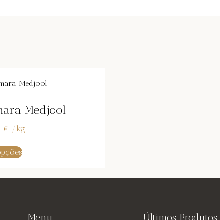
mara Medjool
0
€
/
kg
opções
Menu
Últimos Produtos