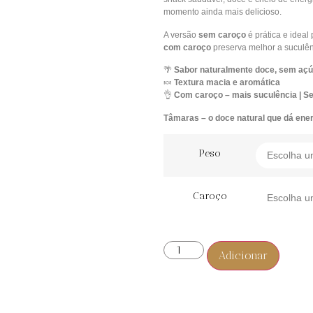
momento ainda mais delicioso.
A versão
sem caroço
é prática e ideal
com caroço
preserva melhor a suculênc
🌴
Sabor naturalmente doce, sem açú
🍬
Textura macia e aromática
👌
Com caroço – mais suculência | S
Tâmaras – o doce natural que dá energ
Peso
Caroço
Adicionar