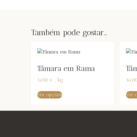
Também pode gostar…
Tâmara em Rama
Tâ
12,00
€
/
kg
16,0
Ver opções
Ver 