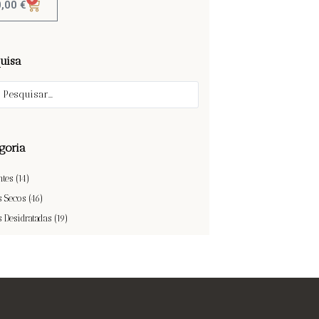
0,00
€
uisa
goria
ntes
(14)
s Secos
(46)
s Desidratadas
(19)