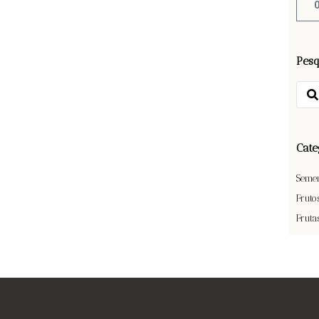
Pesq
Cate
Seme
Fruto
Fruta