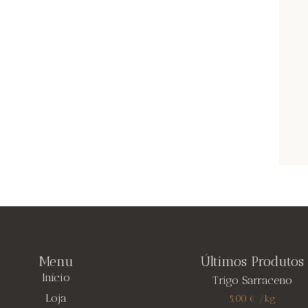
Menu
Últimos Produtos
Início
Trigo Sarraceno
Loja
5,00
€
/
kg