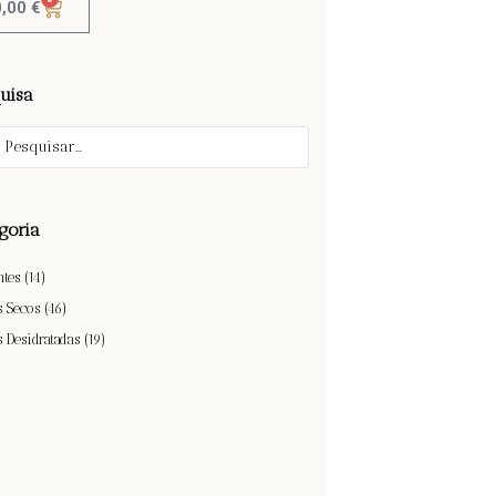
0,00
€
uisa
goria
ntes
(14)
s Secos
(46)
s Desidratadas
(19)