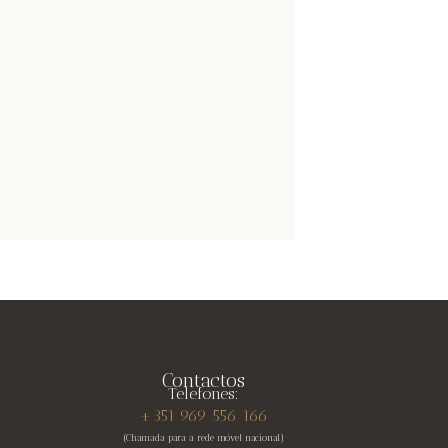
Contactos
Telefones:
+351 969 556 166
(Chamada para a rede móvel nacional)