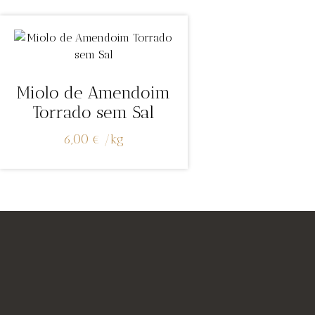
Miolo de Amendoim
Torrado sem Sal
6,00
€
/
kg