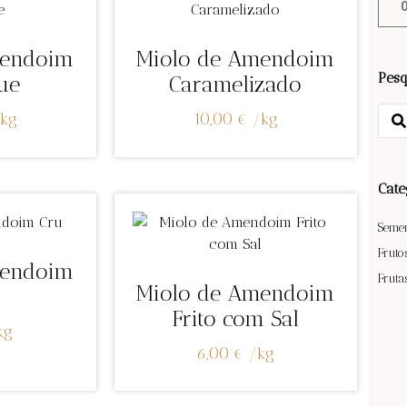
mendoim
Miolo de Amendoim
Pesq
ue
Caramelizado
kg
10,00
€
/
kg
Cate
Seme
Fruto
mendoim
Fruta
Miolo de Amendoim
Frito com Sal
kg
6,00
€
/
kg