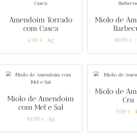
Amendoim Torrado
Miolo de A
com Casca
Barbec
6,00
€
/
kg
10,00
€
/
Miolo de A
Miolo de Amendoim
Cru
com Mel e Sal
5,00
€
/
10,00
€
/
kg