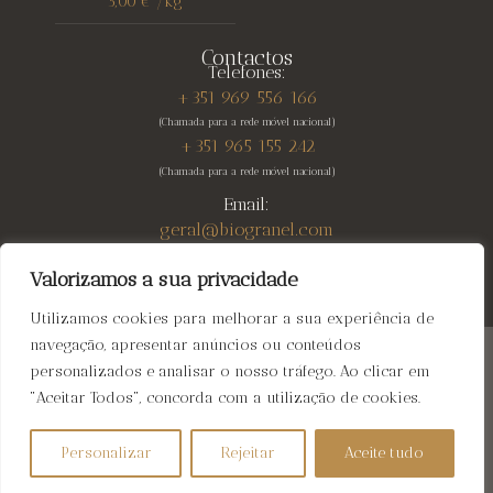
5,00
€
/
kg
Contactos
Telefones:
+351 969 556 166
(Chamada para a rede móvel nacional)
+351 965 155 242
(Chamada para a rede móvel nacional)
Email:
geral@biogranel.com
Valorizamos a sua privacidade
Utilizamos cookies para melhorar a sua experiência de
navegação, apresentar anúncios ou conteúdos
Biogranel
© 2026 All rights reserved | Web Design:
personalizados e analisar o nosso tráfego. Ao clicar em
Fibra Design
"Aceitar Todos", concorda com a utilização de cookies.
Personalizar
Rejeitar
Aceite tudo