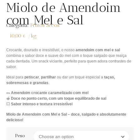
Miolo de Amendoim
com Mel e Sal
Categoria:
Frutos Secos
10,00
€
/
kg
Crocante, dourado e irresistível, o nosso
amendoim com mel e sal
combina o sabor doce e suave do mel com o toque salgado que realça
cada dentada. Um snack viciante, perfeito para quem adora contrastes de
sabor.
Ideal para
petiscar
,
partilhar
ou dar um toque especial a
taças,
sobremesas e granolas
.
🥜
Amendoim crocante caramelizado com mel
🍯
Doce no ponto certo, com um toque equilibrado de sal
💥
Sabor intenso e textura irresistível
Miolo de Amendoim com Mel e Sal – doce, salgado e absolutamente
delicioso!
Peso